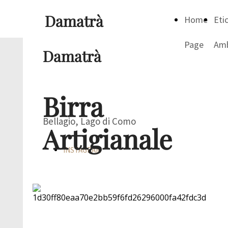
Damatrà
Home
Eti
Page
Amb
Damatrà
Birra
Bellagio, Lago di Como
Artigianale
INSTAGRAM